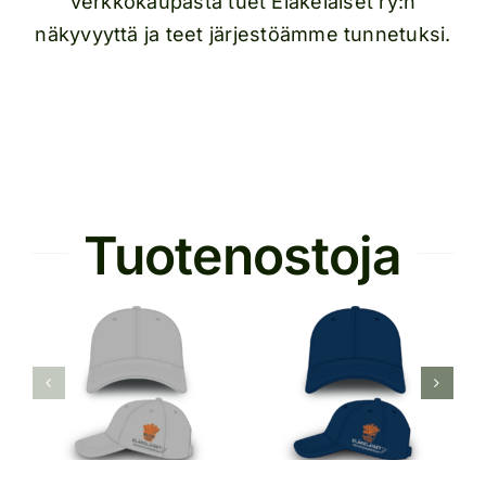
verkkokaupasta tuet Eläkeläiset ry:n
näkyvyyttä ja teet järjestöämme tunnetuksi.
Tuotenostoja